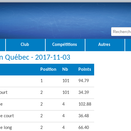
Club
Compétitions
Autres
n Québec - 2017-11-03
Position
Nb
Points
1
101
94.79
ourt
2
101
34.39
le
2
4
102.88
e court
2
4
36.48
e long
2
4
66.40