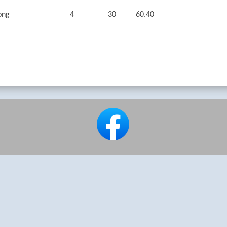
ong
4
30
60.40