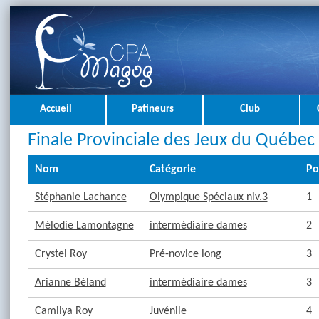
Accueil
Patineurs
Club
Finale Provinciale des Jeux du Québec 
Nom
Catégorie
Po
Stéphanie Lachance
Olympique Spéciaux niv.3
1
Mélodie Lamontagne
intermédiaire dames
2
Crystel Roy
Pré-novice long
3
Arianne Béland
intermédiaire dames
3
Camilya Roy
Juvénile
4