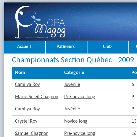
Accueil
Patineurs
Club
Championnats Section Québec - 2009-
Nom
Catégorie
Po
Camilya Roy
Juvénile
6
Marie-Soleil Chagnon
Pré-novice long
9
Camilya Roy
Juvénile
9
Crystel Roy
Novice long
13
Samuel Chagnon
Pré-novice long
16