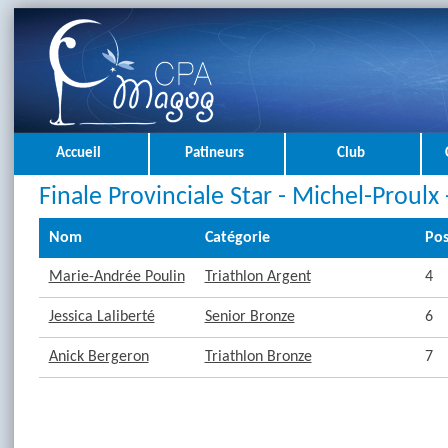
Accueil
Patineurs
Club
Finale Provinciale Star - Michel-Proulx
Nom
Catégorie
Pos
Marie-Andrée Poulin
Triathlon Argent
4
Jessica Laliberté
Senior Bronze
6
Anick Bergeron
Triathlon Bronze
7