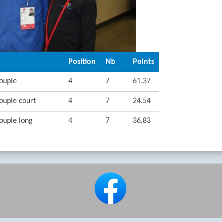
Position
Nb
Points
ouple
4
7
61.37
ouple court
4
7
24.54
ouple long
4
7
36.83