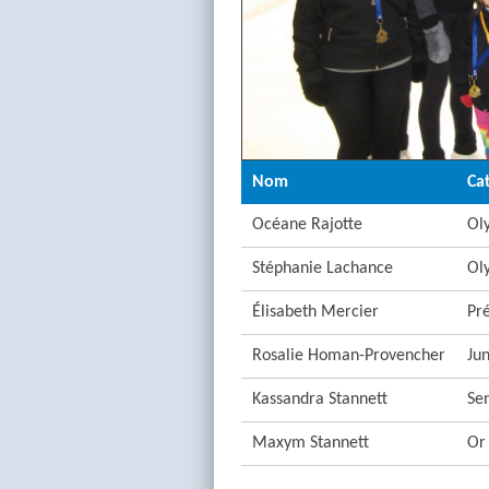
Nom
Ca
Océane Rajotte
Oly
Stéphanie Lachance
Oly
Élisabeth Mercier
Pré
Rosalie Homan-Provencher
Jun
Kassandra Stannett
Se
Maxym Stannett
Or