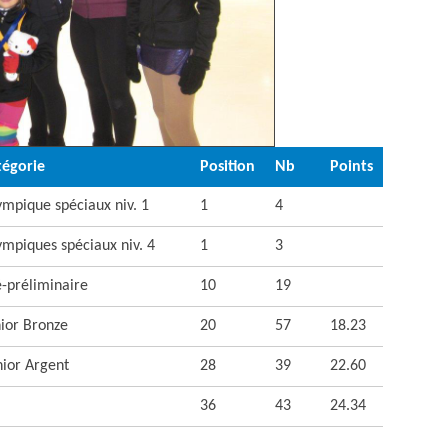
tégorie
Position
Nb
Points
mpique spéciaux niv. 1
1
4
mpiques spéciaux niv. 4
1
3
-préliminaire
10
19
ior Bronze
20
57
18.23
nior Argent
28
39
22.60
36
43
24.34