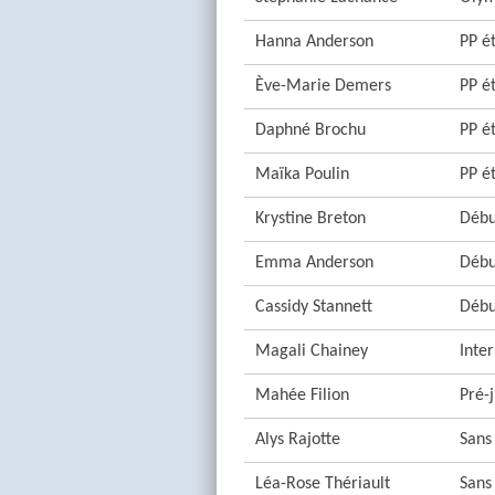
Hanna Anderson
PP ét
Ève-Marie Demers
PP ét
Daphné Brochu
PP ét
Maïka Poulin
PP ét
Krystine Breton
Débu
Emma Anderson
Débu
Cassidy Stannett
Débu
Magali Chainey
Inter
Mahée Filion
Pré-j
Alys Rajotte
Sans
Léa-Rose Thériault
Sans