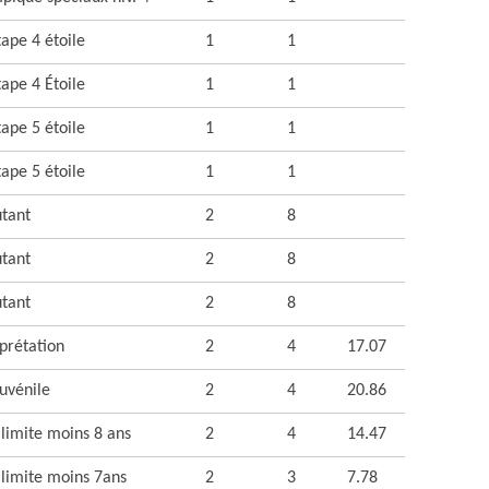
ape 4 étoile
1
1
ape 4 Étoile
1
1
ape 5 étoile
1
1
ape 5 étoile
1
1
tant
2
8
tant
2
8
tant
2
8
prétation
2
4
17.07
uvénile
2
4
20.86
 limite moins 8 ans
2
4
14.47
 limite moins 7ans
2
3
7.78