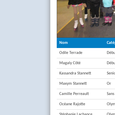
Nom
Caté
Odile Terrade
Débu
Magaly Côté
Débu
Kassandra Stannett
Seni
Maxym Stannett
Or
Camille Perreault
Sans
Océane Rajotte
Olym
Stéphanie Lachance
Olym