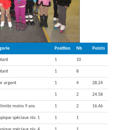
gorie
Position
Nb
Points
tant
1
10
tant
1
8
or argent
1
4
28.24
1
2
24.58
 limite moins 9 ans
1
2
16.46
pique spéciaux niv. 1
1
1
pique spéciaux niv. 4
1
1