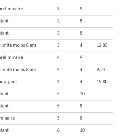
préliminaire
3
9
tant
3
8
tant
3
8
 limite moins 8 ans
3
4
12.85
préliminaire
4
9
 limite moins 8 ans
4
4
9.54
or argent
4
4
19.80
tant
5
10
tant
5
8
iminaire
5
8
tant
6
10