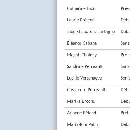
Catherine Dion
Pré-
Laurie Prévost
Débu
Jade St-Laurent-Lantagne
Débu
Éléanor Cabana
Sans
Magali Chainey
Pré-
Sandrine Perreault
Sans
Lucille Verschaeve
Seni
Cassandre Perreault
Débu
Marika Brochu
Débu
Arianne Béland
Prél
Maria-Kim Patry
Débu