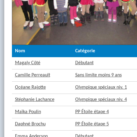
Nom
Catégorie
Magaly Côté
Débutant
Camille Perreault
Sans limite moins 9 ans
Océane Rajotte
Olympique spéciaux niv. 1
Stéphanie Lachance
Olympique spéciaux niv. 4
Maïka Poulin
PP Étoile étape 4
Daphné Brochu
PP Étoile étape 5
Emma Anderson
Débutant