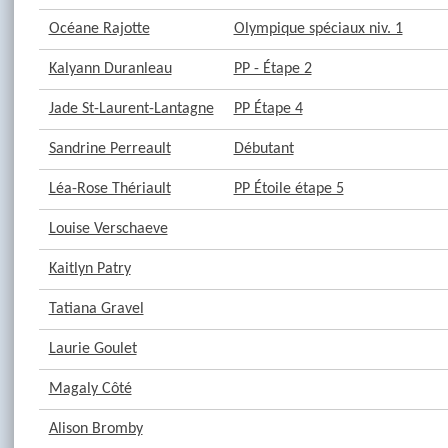
Océane Rajotte
Olympique spéciaux niv. 1
Kalyann Duranleau
PP - Étape 2
Jade St-Laurent-Lantagne
PP Étape 4
Sandrine Perreault
Débutant
Léa-Rose Thériault
PP Étoile étape 5
Louise Verschaeve
Kaitlyn Patry
Tatiana Gravel
Laurie Goulet
Magaly Côté
Alison Bromby