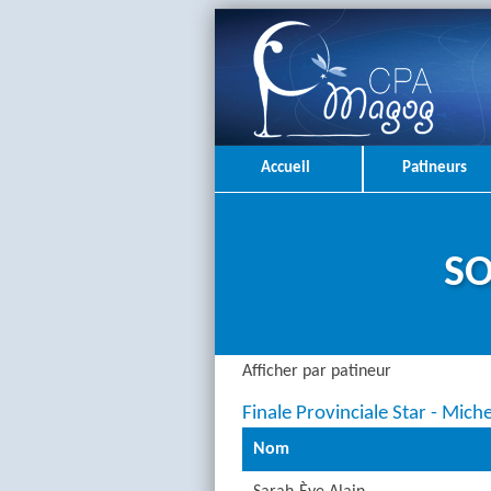
Accueil
Patineurs
SO
Afficher par patineur
Finale Provinciale Star - Mic
Nom