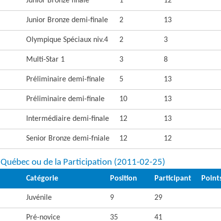
Junior Bronze finale
1
12
Junior Bronze demi-finale
2
13
Olympique Spéciaux niv.4
2
3
Multi-Star 1
3
8
Préliminaire demi-finale
5
13
Préliminaire demi-finale
10
13
Intermédiaire demi-finale
12
13
Senior Bronze demi-fniale
12
12
u Québec ou de la Participation (2011-02-25)
Catégorie
Position
Participant
Point
Juvénile
9
29
Pré-novice
35
41