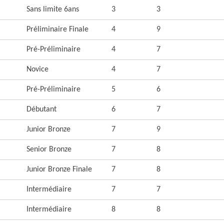
Sans limite 6ans
3
3
Préliminaire Finale
4
9
Pré-Préliminaire
4
7
Novice
4
7
Pré-Préliminaire
5
6
Débutant
6
7
Junior Bronze
7
9
Senior Bronze
7
8
Junior Bronze Finale
7
8
Intermédiaire
7
7
Intermédiaire
8
8