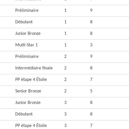
Préliminaire
1
9
Débutant
1
8
Junior Bronze
1
8
Multi-Star 1
1
3
Préliminaire
2
9
Intermédiaire finale
2
8
PP étape 4 Étoile
2
7
Senior Bronze
2
5
Junior Bronze
3
8
Débutant
3
8
PP étape 4 Étoile
3
7