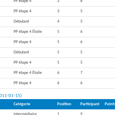
PP étape 4
3
6
PP étape 4
3
5
Débutant
4
5
PP étape 4 Étoile
5
6
PP étape 4
5
6
Débutant
5
5
PP étape 4
5
5
PP étape 4 Étoile
6
7
PP étape 4
6
6
(2011-01-15)
Catégorie
Position
Participant
Point
Intermédiaire
1
9