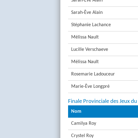
Sarah-Ève Alain
Sarah-Ève Alain
Stéphanie Lachance
Mélissa Nault
Lucille Verschaeve
Mélissa Nault
Rosemarie Ladouceur
Marie-Ève Longpré
Finale Provinciale des Jeux d
Nom
Camilya Roy
Crystel Roy