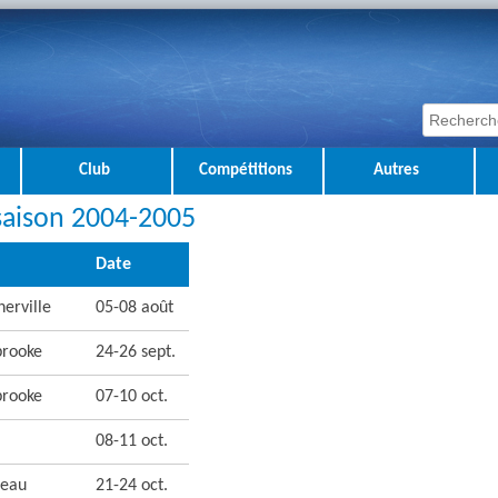
Club
Compétitions
Autres
saison 2004-2005
Date
erville
05-08 août
brooke
24-26 sept.
brooke
07-10 oct.
08-11 oct.
neau
21-24 oct.