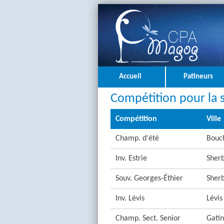
Accueil
Patineurs
Compétition pour la 
Compétition
Ville
Champ. d'été
Bouch
Inv. Estrie
Sher
Souv. Georges-Éthier
Sher
Inv. Lévis
Lévis
Champ. Sect. Senior
Gati