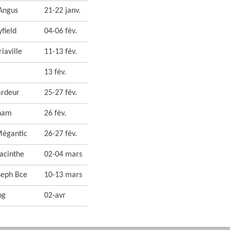
Angus
21-22 janv.
yfield
04-06 fév.
riaville
11-13 fév.
13 fév.
ardeur
25-27 fév.
ham
26 fév.
Mégantic
26-27 fév.
acinthe
02-04 mars
seph Bce
10-13 mars
og
02-avr