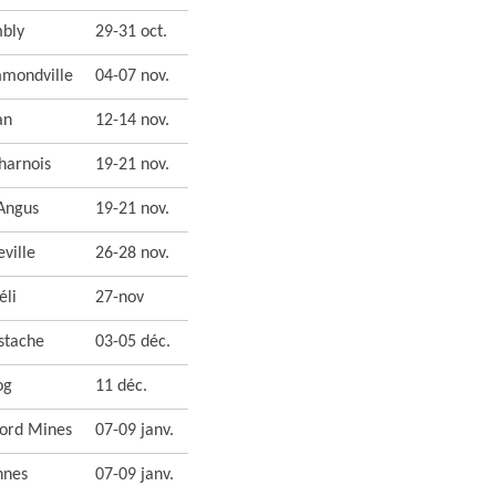
bly
29-31 oct.
mondville
04-07 nov.
an
12-14 nov.
harnois
19-21 nov.
Angus
19-21 nov.
ville
26-28 nov.
éli
27-nov
stache
03-05 déc.
og
11 déc.
ford Mines
07-09 janv.
nnes
07-09 janv.