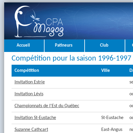
Accueil
Patineurs
Club
Compétition pour la saison 1996-1997
Compétition
Ville
D
Invitation Estrie
s
Invitation Lévis
o
Championnats de l'Est du Québec
o
Invitation St-Eustache
St-Eustache
o
Suzanne Cathcart
East-Angus
n