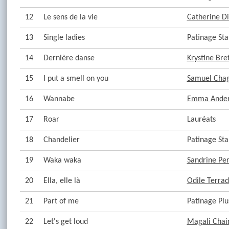
12
Le sens de la vie
Catherine D
13
Single ladies
Patinage Sta
14
Dernière danse
Krystine Bre
15
I put a smell on you
Samuel Cha
16
Wannabe
Emma Ander
17
Roar
Lauréats
18
Chandelier
Patinage Sta
19
Waka waka
Sandrine Per
20
Ella, elle là
Odile Terra
21
Part of me
Patinage Plu
22
Let's get loud
Magali Chai