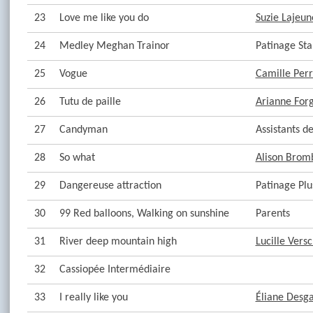
23
Love me like you do
Suzie Lajeun
24
Medley Meghan Trainor
Patinage Sta
25
Vogue
Camille Perr
26
Tutu de paille
Arianne For
27
Candyman
Assistants 
28
So what
Alison Brom
29
Dangereuse attraction
Patinage Plu
30
99 Red balloons, Walking on sunshine
Parents
31
River deep mountain high
Lucille Vers
32
Cassiopée Intermédiaire
33
I really like you
Éliane Desg