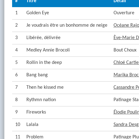
#
Titre
Détail
1
Golden Eye
Ouverture
2
Je voudrais être un bonhomme de neige
Océane Rajo
3
Libérée, délivrée
Ève-Marie 
4
Medley Annie Brocoli
Bout Choux
5
Rollin in the deep
Chloé Cartie
6
Bang bang
Marika Broc
7
Then he kissed me
Cassandre P
8
Rythmn nation
Patinage Sta
9
Fireworks
Élodie Pouli
10
Lalala
Sandra Desg
11
Problem
Patinage Plu