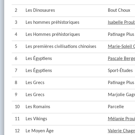
2
Les Dinosaures
Bout Choux
3
Les hommes préhistoriques
Isabelle Proul
4
Les Hommes préhistoriques
Patinage Plus
5
Les premières civilisations chinoises
Marie-Soleil
6
Les Égyptiens
Pascale Berg
7
Les Égyptiens
Sport-Études
8
Les Grecs
Patinage Plus
9
Les Grecs
Marjolie Gag
10
Les Romains
Parcelle
11
Les Vikings
Mélanie Prou
12
Le Moyen Âge
Valerie Chag