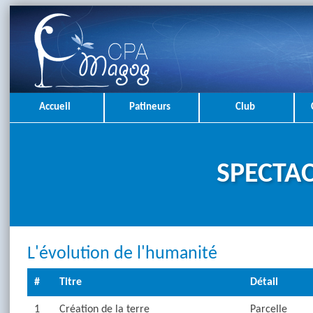
Accueil
Patineurs
Club
SPECTAC
L'évolution de l'humanité
#
Titre
Détail
1
Création de la terre
Parcelle