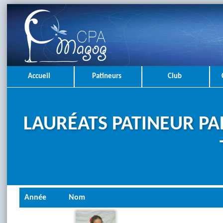
Accueil
Patineurs
Club
LAURÉATS PATINEUR PA
Année
Nom