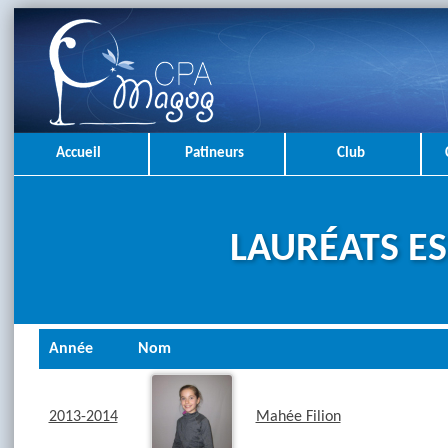
Accueil
Patineurs
Club
LAURÉATS ES
Année
Nom
2013-2014
Mahée Filion