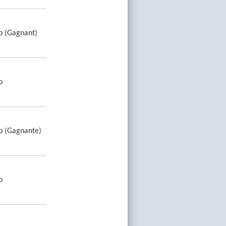
b (Gagnant)
b
b (Gagnante)
b