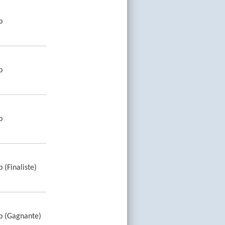
b
b
b
 (Finaliste)
b (Gagnante)