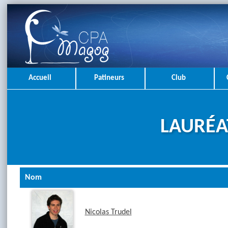
Accueil
Patineurs
Club
LAURÉA
Nom
Nicolas Trudel