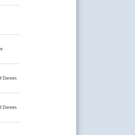
ée
et Danses
et Danses