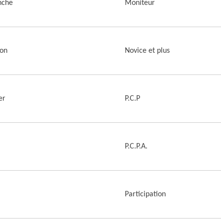
nche
Moniteur
ron
Novice et plus
er
P.C.P
P.C.P.A.
Participation