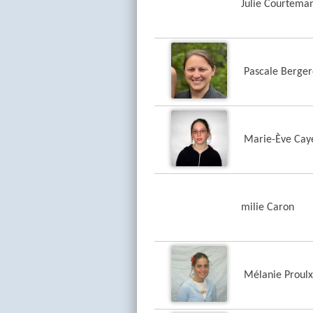
Julie Courtema
Pascale Berge
Marie-Ève Cay
milie Caron
Mélanie Proulx