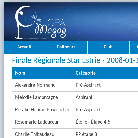
Accueil
Patineurs
Club
Finale Régionale Star Estrie - 2008-01-
Nom
Catégorie
Alexandra Normand
Pré-Aspirant
Mélodie Lamontagne
Aspirant
Rosalie Homan-Provencher
Pré-Aspirant
Rosemarie Ladouceur
Étoile - Étape 4-5
Charlie Thibaudeau
PP étape 3