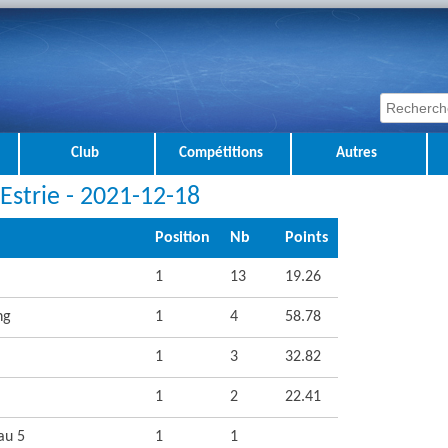
Club
Compétitions
Autres
 Estrie - 2021-12-18
Position
Nb
Points
1
13
19.26
ng
1
4
58.78
1
3
32.82
1
2
22.41
au 5
1
1