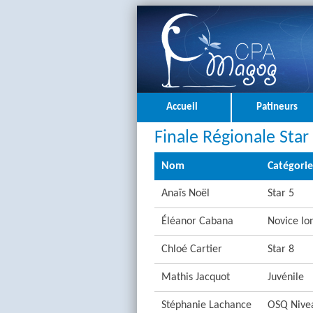
Accueil
Patineurs
Finale Régionale Star
Nom
Catégorie
Anaïs Noël
Star 5
Éléanor Cabana
Novice lo
Chloé Cartier
Star 8
Mathis Jacquot
Juvénile
Stéphanie Lachance
OSQ Nive