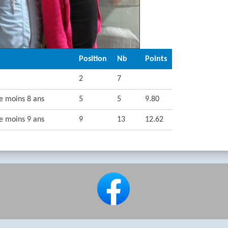
Position
Nb
Points
2
7
te moins 8 ans
5
5
9.80
te moins 9 ans
9
13
12.62