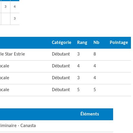
3
4
3
Catégorie
Rang
Nb
Pointage
le Star Estrie
Débutant
3
8
ocale
Débutant
4
4
ocale
Débutant
3
4
ocale
Débutant
5
5
Éléments
liminaire - Canasta