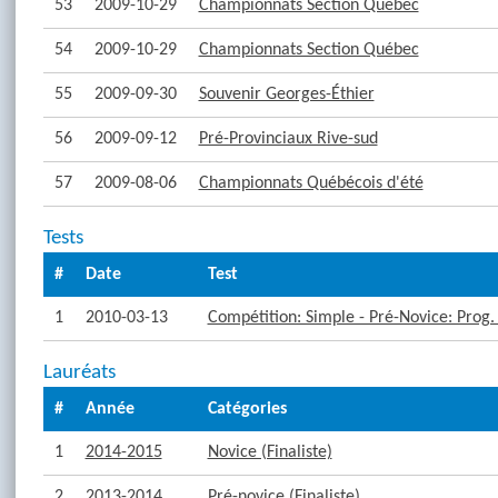
53
2009-10-29
Championnats Section Québec
54
2009-10-29
Championnats Section Québec
55
2009-09-30
Souvenir Georges-Éthier
56
2009-09-12
Pré-Provinciaux Rive-sud
57
2009-08-06
Championnats Québécois d'été
Tests
#
Date
Test
1
2010-03-13
Compétition: Simple - Pré-Novice: Prog. 
Lauréats
#
Année
Catégories
1
2014-2015
Novice (Finaliste)
2
2013-2014
Pré-novice (Finaliste)