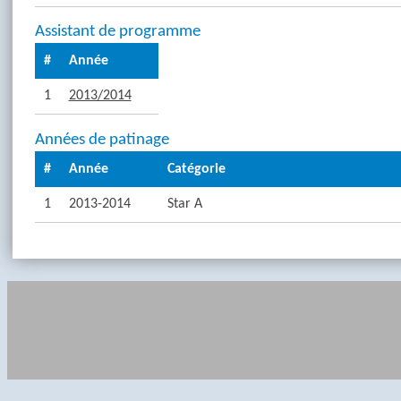
Assistant de programme
#
Année
1
2013/2014
Années de patinage
#
Année
Catégorie
1
2013-2014
Star A