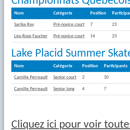
Championnats Québécois
Nom
Catégorie
Position
Participa
Sarika Ray
Pré-novice court
7
23
Léa-Rose Faucher
Pré-novice court
14
23
Lake Placid Summer Skat
Nom
Catégorie
Position
Participants
Camille Perreault
Senior court
2
10
Camille Perreault
Senior long
4
7
Cliquez ici pour voir tout